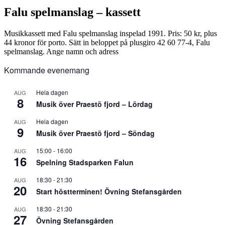
Falu spelmanslag – kassett
Musikkassett med Falu spelmanslag inspelad 1991. Pris: 50 kr, plus
44 kronor för porto. Sätt in beloppet på plusgiro 42 60 77-4, Falu
spelmanslag. Ange namn och adress
Kommande evenemang
Hela dagen
AUG
8
Musik över Praestö fjord – Lördag
Hela dagen
AUG
9
Musik över Praestö fjord – Söndag
15:00
-
16:00
AUG
16
Spelning Stadsparken Falun
18:30
-
21:30
AUG
20
Start höstterminen! Övning Stefansgården
18:30
-
21:30
AUG
27
Övning Stefansgården