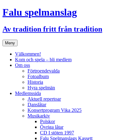
Hoppa
Falu spelmanslag
till
innehåll
Av tradition fritt från tradition
Meny
Välkommen!
Kom och spela – bli medlem
Om oss
Förtroendevalda
Fotoalbum
Historia
Hyra spelmän
Medlemssida
Aktuell repertoar
Danslåtar
Konsertprogram Vika 2025
Musikarkiv
Polskor
Övriga låtar
CD I stöten 1997
Falu Spelmanslags Kassett