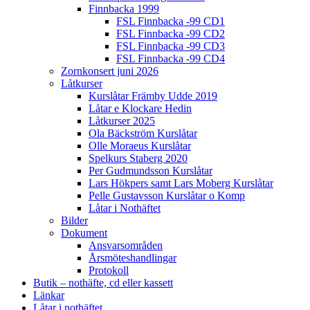
Finnbacka 1999
FSL Finnbacka -99 CD1
FSL Finnbacka -99 CD2
FSL Finnbacka -99 CD3
FSL Finnbacka -99 CD4
Zornkonsert juni 2026
Låtkurser
Kurslåtar Främby Udde 2019
Låtar e Klockare Hedin
Låtkurser 2025
Ola Bäckström Kurslåtar
Olle Moraeus Kurslåtar
Spelkurs Staberg 2020
Per Gudmundsson Kurslåtar
Lars Hökpers samt Lars Moberg Kurslåtar
Pelle Gustavsson Kurslåtar o Komp
Låtar i Nothäftet
Bilder
Dokument
Ansvarsområden
Årsmöteshandlingar
Protokoll
Butik – nothäfte, cd eller kassett
Länkar
Låtar i nothäftet