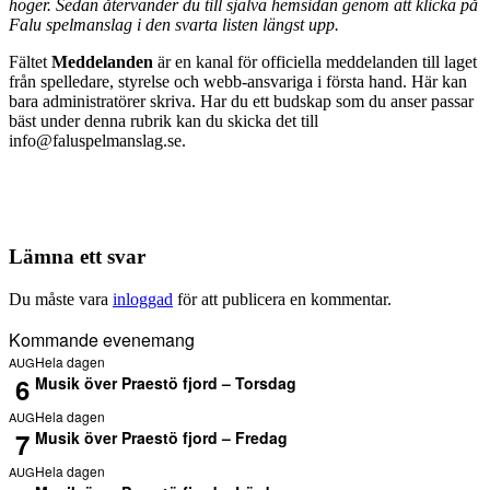
höger. Sedan återvänder du till själva hemsidan genom att klicka på
Falu spelmanslag i den svarta listen längst upp.
Fältet
Meddelanden
är en kanal för officiella meddelanden till laget
från spelledare, styrelse och webb-ansvariga i första hand. Här kan
bara administratörer skriva. Har du ett budskap som du anser passar
bäst under denna rubrik kan du skicka det till
info@faluspelmanslag.se.
Lämna ett svar
Du måste vara
inloggad
för att publicera en kommentar.
Kommande evenemang
Hela dagen
AUG
6
Musik över Praestö fjord – Torsdag
Hela dagen
AUG
7
Musik över Praestö fjord – Fredag
Hela dagen
AUG