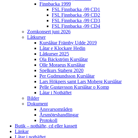
Finnbacka 1999
FSL Finnbacka -99 CD1
FSL Finnbacka -99 CD2
FSL Finnbacka -99 CD3
FSL Finnbacka -99 CD4
Zornkonsert juni 2026
Låtkurser
Kurslåtar Främby Udde 2019
Låtar e Klockare Hedin
Låtkurser 2025
Ola Bäckström Kurslåtar
Olle Moraeus Kurslåtar
Spelkurs Staberg 2020
Per Gudmundsson Kurslåtar
Lars Hökpers samt Lars Moberg Kurslåtar
Pelle Gustavsson Kurslåtar o Komp
Låtar i Nothäftet
Bilder
Dokument
Ansvarsområden
Årsmöteshandlingar
Protokoll
Butik – nothäfte, cd eller kassett
Länkar
Låtar i nothäftet