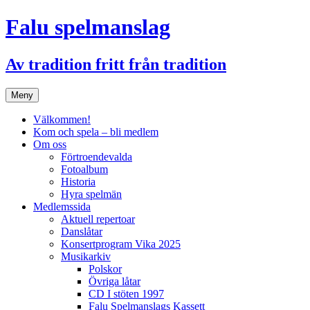
Hoppa
Falu spelmanslag
till
innehåll
Av tradition fritt från tradition
Meny
Välkommen!
Kom och spela – bli medlem
Om oss
Förtroendevalda
Fotoalbum
Historia
Hyra spelmän
Medlemssida
Aktuell repertoar
Danslåtar
Konsertprogram Vika 2025
Musikarkiv
Polskor
Övriga låtar
CD I stöten 1997
Falu Spelmanslags Kassett