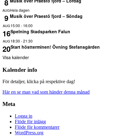
8
Musik över Praestö fjord – Lördag
Hela dagen
AUG
9
Musik över Praestö fjord – Söndag
15:00
-
16:00
AUG
16
Spelning Stadsparken Falun
18:30
-
21:30
AUG
20
Start höstterminen! Övning Stefansgården
Visa kalender
Kalender info
För detaljer, klicka på respektive dag!
Här en se man vad som händer denna månad
Meta
Logga in
Flöde för inlägg
Flöde för kommentarer
WordPress.org