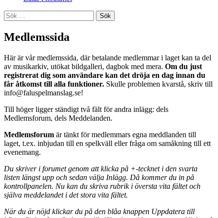
Sök
efter:
Medlemssida
Här är vår medlemssida, där betalande medlemmar i laget kan ta del
av musikarkiv, utökat bildgalleri, dagbok med mera.
Om du just
registrerat dig som användare kan det dröja en dag innan du
får åtkomst till alla funktioner.
Skulle problemen kvarstå, skriv till
info@faluspelmanslag.se!
Till höger ligger ständigt två fält för andra inlägg: dels
Medlemsforum, dels Meddelanden.
Medlemsforum
är tänkt för medlemmars egna meddlanden till
laget, t.ex. inbjudan till en spelkväll eller fråga om samåkning till ett
evenemang.
Du skriver i forumet genom att klicka på +-tecknet i den svarta
listen längst upp och sedan välja Inlägg. Då kommer du in på
kontrollpanelen. Nu kan du skriva rubrik i översta vita fältet och
själva meddelandet i det stora vita fältet.
När du är nöjd klickar du på den blåa knappen Uppdatera till