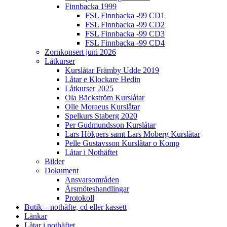
Finnbacka 1999
FSL Finnbacka -99 CD1
FSL Finnbacka -99 CD2
FSL Finnbacka -99 CD3
FSL Finnbacka -99 CD4
Zornkonsert juni 2026
Låtkurser
Kurslåtar Främby Udde 2019
Låtar e Klockare Hedin
Låtkurser 2025
Ola Bäckström Kurslåtar
Olle Moraeus Kurslåtar
Spelkurs Staberg 2020
Per Gudmundsson Kurslåtar
Lars Hökpers samt Lars Moberg Kurslåtar
Pelle Gustavsson Kurslåtar o Komp
Låtar i Nothäftet
Bilder
Dokument
Ansvarsområden
Årsmöteshandlingar
Protokoll
Butik – nothäfte, cd eller kassett
Länkar
Låtar i nothäftet