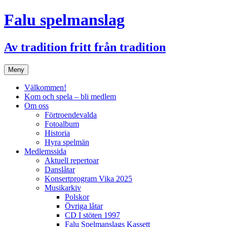
Hoppa
Falu spelmanslag
till
innehåll
Av tradition fritt från tradition
Meny
Välkommen!
Kom och spela – bli medlem
Om oss
Förtroendevalda
Fotoalbum
Historia
Hyra spelmän
Medlemssida
Aktuell repertoar
Danslåtar
Konsertprogram Vika 2025
Musikarkiv
Polskor
Övriga låtar
CD I stöten 1997
Falu Spelmanslags Kassett